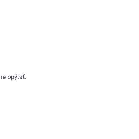
kúzlia
zaručujú pohodlie a zvodný vzhľad.
(32)
(1)
Skladom
0
€
od 28,11
€
so zľavovým kupónom
22,49
€
LETO20
VYBERTE VARIANT
me opýtať.
podväzkov
Adele červené podväzkové
pančuchy Plus Size