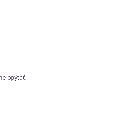
kúzlia
zaručujú pohodlie a zvodný vzhľad.
(32)
(1)
Skladom
0
€
od 28,11
€
so zľavovým kupónom
22,49
€
LETO20
VYBERTE VARIANT
me opýtať.
podväzkov
Adele červené podväzkové
pančuchy Plus Size