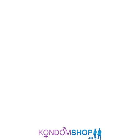
Základný popis produktu
V ponuke ho máme už 12 rokov. Kedysi patril medzi žiadané a moderné
pomôcky, dnes už nie. Použiteľná veľkosť okolo 18 cm ho radí medzi
stredne veľké modely.
Má zaujímavý
výstupok
pre lepšiu stimuláciu
klitorisu. Je zo stredne mäkkého materiálu (gélové vibrátory sú
Táto webová stránka používa súbory cookie.
príjemnejšie). Napájanie zabezpečujú
dve AA batérie
(tužkové).
Súbory cookie používame, aby sme lepšie porozumeli
tomu, ako naši používatelia využívajú naše webové
stránky, a mohli ich tak vylepšovať. Cookies tiež slúžia
na personalizáciu obsahu a reklám. K informáciám z
Naše tipy
cookies má prístup spoločnosť
Google
, ktorá ich
využíva na personalizáciu reklám. Tieto súbory cookie
zdieľame aj s ďalšími tretími stranami, ktoré ich môžu
využiť na integráciu vo svojich službách. Pomocou
uvedených tlačidiel si môžete nastaviť svoje preferencie
Parametre