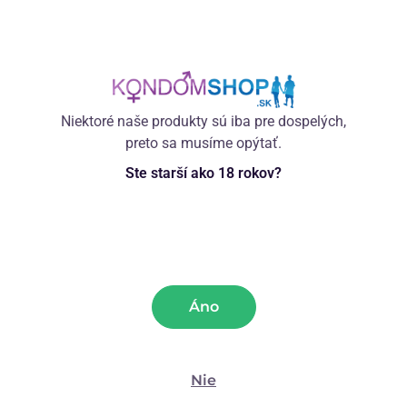
Podrobný rozbor vlastností
Niektoré naše produkty sú iba pre dospelých,
Recenzia (4)
preto sa musíme opýtať.
Ste starší ako 18 rokov?
Recenzie
Vibrátor Love-Clone rovný (17 cm) (4)
5,0
Áno
4 recenzie
Nie