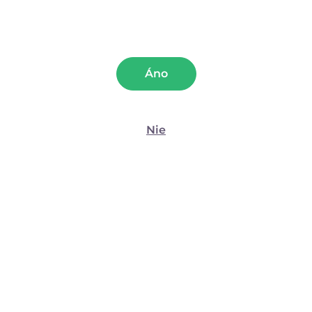
Hodnotenie našich testerov
Áno
Parametre
Nie
Podrobný rozbor vlastností
Recenzia (2)
Recenzie