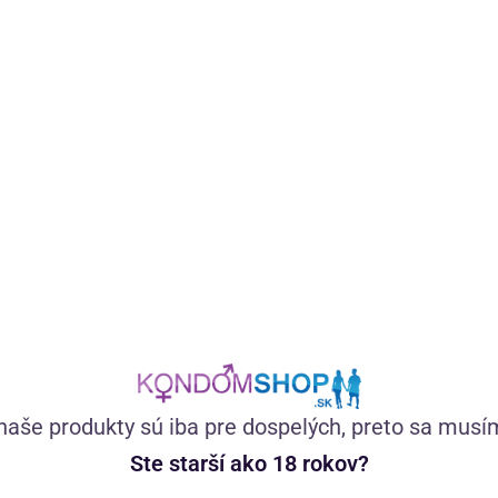
Vegánsky certifikovaný lubrikačný gél na vodnej báze zo
100 % prírodných látok bez farbív. Má neutrálnu chuť,
výborne kĺže, nezasychá a nelepí.
(274)
Skladom
15,11
€
naše produkty sú iba pre dospelých, preto sa musí
Ste starší ako 18 rokov?