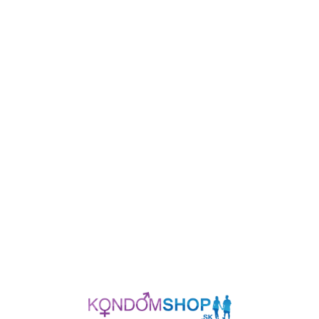
Durex Classic
EXS Regular
Táto webová stránka používa súbory cookie.
Súbory cookie používame, aby sme lepšie porozumeli
tomu, ako naši používatelia využívajú naše webové
stránky, a mohli ich tak vylepšovať. Cookies tiež slúžia
od 2,90
€
od 0,75
€
4
€
1,80
€
na personalizáciu obsahu a reklám. K informáciám z
cookies má prístup spoločnosť
Google
, ktorá ich
využíva na personalizáciu reklám. Tieto súbory cookie
VYBERTE VARIANT
VYBERTE VARIANT
zdieľame aj s ďalšími tretími stranami, ktoré ich môžu
využiť na integráciu vo svojich službách. Pomocou
uvedených tlačidiel si môžete nastaviť svoje preferencie