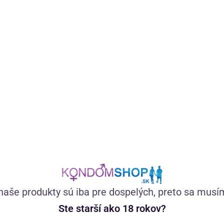
Masážna sviečka z kokosového a sójového oleja s
afrodiziakálnou vôňou sladkej vanilky uvoľní stuhnuté svaly
a povzbudí libido. Vystačí cca na 6 masáží.
(1)
Skladom
16,66
€
naše produkty sú iba pre dospelých, preto sa musí
Ste starší ako 18 rokov?