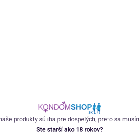
Špeciálne vyvinutý gél s tea tree olejom a extraktom z
brusníc má jemné zloženie, ktoré je vhodné pre každého,
kto si chce dopriať príjemný pocit starostlivosti a
hydratácie v intímnej oblasti.
(147)
Skladom
11,23
€
naše produkty sú iba pre dospelých, preto sa musí
Ste starší ako 18 rokov?