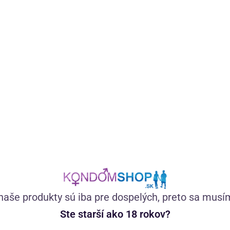
Vegánsky certifikovaný lubrikačný gél na vodnej báze zo
100 % prírodných látok bez farbív. Má neutrálnu chuť,
výborne kĺže, nezasychá a nelepí.
(274)
Skladom
15,11
€
—
+
naše produkty sú iba pre dospelých, preto sa musí
Ste starší ako 18 rokov?