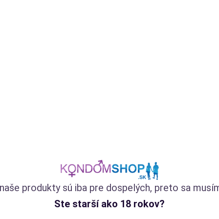
Rýchlo pôsobiaci gél na oddialenie ejakulácie predĺži výdrž
mužov počas sexu. Prípravok obsahuje extrakt z chmeľu,
ktorý znižuje citlivosť penisu. Kompaktné balenie vydrží
dlho.
(131)
Skladom
13,34
€
naše produkty sú iba pre dospelých, preto sa musí
so zľavovým kupónom
10,67
€
LETO20
Ste starší ako 18 rokov?