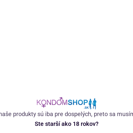
Hrejivý lubrikačný gél na vodnej báze so škoricovým
olejom krásne prekrví intímne partie. Je šetrný a má
prírodné zloženie bez farbív. Super na vaginálne aj análne
hrátky.
(171)
Skladom
12,06
€
naše produkty sú iba pre dospelých, preto sa musí
Ste starší ako 18 rokov?