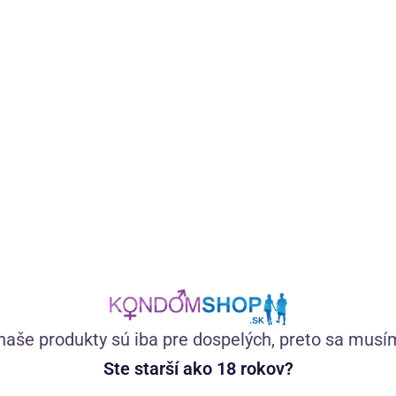
Súprava 3 erekčných krúžkov rôznych veľkostí v korálovom
odtieni. Zaistí pevnú erekciu a dlhšie erotické hry vo
dvojici.
(618)
Skladom
19,98
€
naše produkty sú iba pre dospelých, preto sa musí
Ste starší ako 18 rokov?
—
+