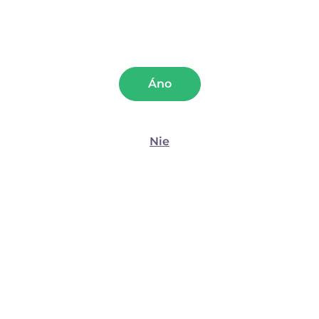
Recenzie
Preferencie
Guľôčky Ježko – mäkké, sýtoružové (5)
3,6
Štatistiky
Áno
5 recenzií
Marketing
Nie
5
1
Zobraziť detaily
4
2
3
1
Povoliť všetko
2
1
Povoliť výber
1
0
Odmietnuť