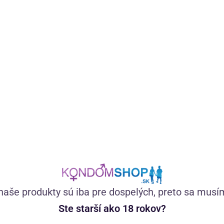
Špeciálne vyvinutý gél s tea tree olejom a extraktom z
brusníc má jemné zloženie, ktoré je vhodné pre každého,
kto si chce dopriať príjemný pocit starostlivosti a
hydratácie v intímnej oblasti.
(147)
Skladom
11,23
€
naše produkty sú iba pre dospelých, preto sa musí
Ste starší ako 18 rokov?