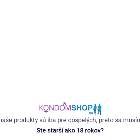
Špeciálne vyvinutý gél s tea tree olejom a extraktom z
brusníc má jemné zloženie, ktoré je vhodné pre každého,
kto si chce dopriať príjemný pocit starostlivosti a
hydratácie v intímnej oblasti.
(147)
Skladom
11,23
€
naše produkty sú iba pre dospelých, preto sa musí
Ste starší ako 18 rokov?