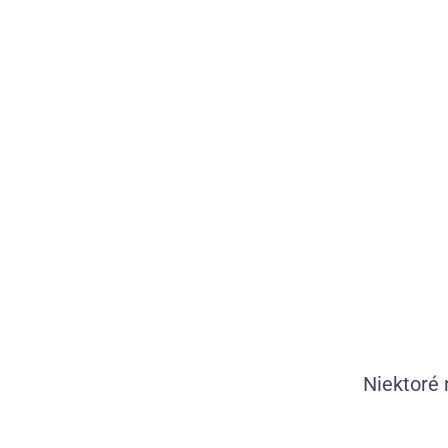
a
Hydratačný lubrikant v cestovnej verzii. Šetrné zloženie bez
a
chuti a vône ocenia ľudia s citlivou pokožkou.
(11)
Skladom
3,21
€
Niektoré 
—
+