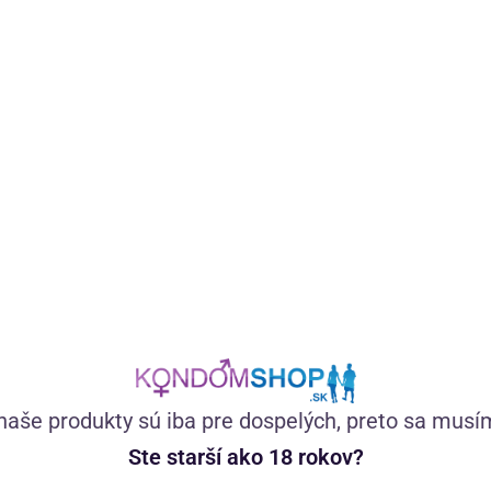
Špeciálne vyvinutý gél s tea tree olejom a extraktom z
brusníc má jemné zloženie, ktoré je vhodné pre každého,
kto si chce dopriať príjemný pocit starostlivosti a
hydratácie v intímnej oblasti.
(147)
Skladom
11,23
€
naše produkty sú iba pre dospelých, preto sa musí
Ste starší ako 18 rokov?
—
+