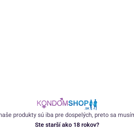
Silikónový vibrátor pre trojité dráždenie. Výbežok na
klitoris v tvare zajačika a análne guličky sa postarajú o
multiorgazmy. Má celkom 30 vibračných programov.
(17)
Skladom
naše produkty sú iba pre dospelých, preto sa musí
116,70
€
Ste starší ako 18 rokov?