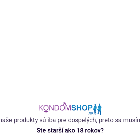
Osvedčené španielske mušky s extraktom rastliny Muira
puama a maca peruánska sú unisex doplnkom stravy na
podporu sexuality a hormonálnej rovnováhy.
(999)
Skladom
21,89
€
naše produkty sú iba pre dospelých, preto sa musí
Ste starší ako 18 rokov?
—
+