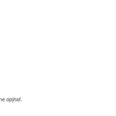
Zobraziť produkty značky HOT
Zážitkový sprievodca
Tipy a rady pre lepší sexuálny život
Desiatky článkov
me opýtať.