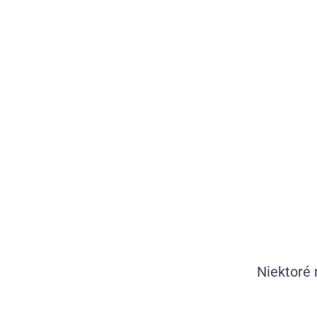
Diskrétna doprava
Víťaz Heureka
Zdarma nad 50 €
Kondomshop m
Všetko skladom, zajtra doručíme
14 výhier v Sh
Niektoré 