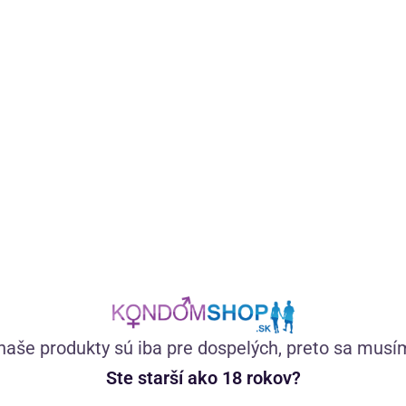
 Shop roka
Skvelé zákaznícke hodnotenie
ilujete
Recenzie hovoria za všetko
ope roka
Spokojnosť 99,5 %
naše produkty sú iba pre dospelých, preto sa musí
Ste starší ako 18 rokov?