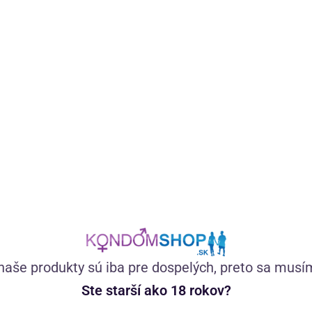
Vibračné vajíčko s diaľkovým ovládaním ponúka silné
vibrácie a 5 programov elektrických impulzov, ktoré
spríjemní orgazmus, posilní panvové dno a intenzívne
prekrví vagínu aj ženám so zníženou citlivosťou.
(9)
Skladom
102,66
€
—
+
naše produkty sú iba pre dospelých, preto sa musí
Ste starší ako 18 rokov?