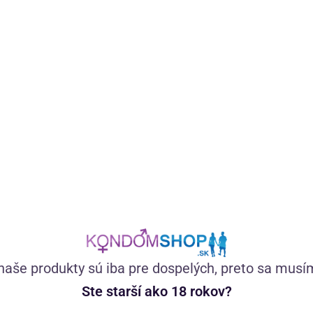
Rýchlo pôsobiaci gél na oddialenie ejakulácie predĺži výdrž
mužov počas sexu. Prípravok obsahuje extrakt z chmeľu,
ktorý znižuje citlivosť penisu. Kompaktné balenie vydrží
dlho.
(131)
Skladom
naše produkty sú iba pre dospelých, preto sa musí
Ste starší ako 18 rokov?
13,34
€