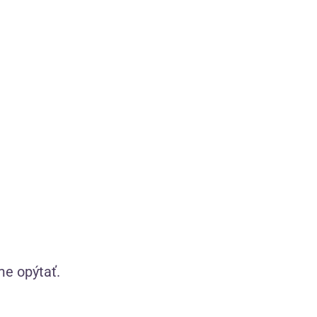
84,80
€
—
+
me opýtať.
Zážitkový sprievodca