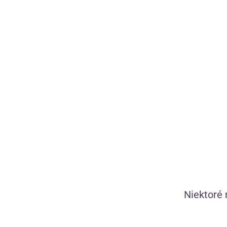
39,34
€
—
+
Niektoré 
Diskrétna doprava
Víťaz Heureka