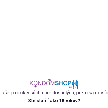
105,49
€
—
+
naše produkty sú iba pre dospelých, preto sa musí
Ste starší ako 18 rokov?
 Shop roka
Skvelé zákaznícke hodnotenie