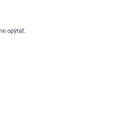
magickou moc a objednávku ti
ku, na pokladně vyčarujeme
me opýtať.
, doslova!