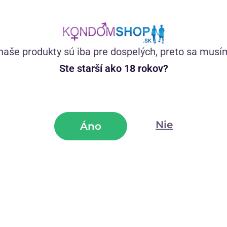
škrneš v
online
objednávce, ale i Slůňata na zákaznické lince mají 
tívíš
náš sloní pavilon v Havířově a koupíš hračky v růžovém krám
naše produkty sú iba pre dospelých, preto sa musí
echej si hračky zabalit a máš po starostech.
Ste starší ako 18 rokov?
Nie
Áno
e tie najlepšie produkty, ktoré sami testujeme