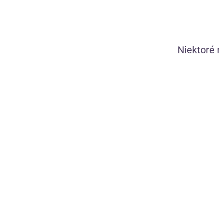
Dárkové balení si snadno za
založí
telefonicky
. Jestli
navš
dárkové balení taky.
Niektoré 
Tak se dlouho nerozmýšlej, n
Objavujem