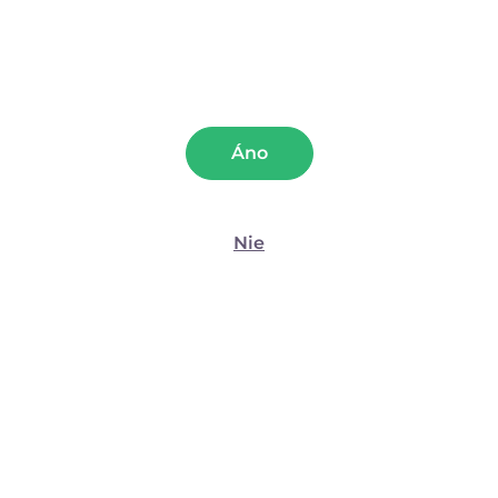
Klystír Anal Cleanix (225
Klystír Anal Cleanix (90
ml)
ml)
Preferencie
(255)
(30)
Štatistiky
Áno
28,62
€
17,25
€
Marketing
13,80
€
so zľavovým kupónom
Nie
LETO20
Zobraziť detaily
Povoliť všetko
Povoliť výber