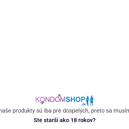
Osvedčené španielske mušky s extraktom rastliny Muira
puama a maca peruánska sú unisex doplnkom stravy na
podporu sexuality a hormonálnej rovnováhy.
(999)
Skladom
21,89
€
naše produkty sú iba pre dospelých, preto sa musí
Ste starší ako 18 rokov?