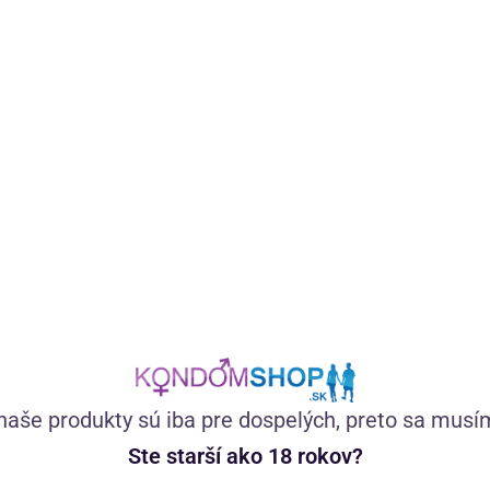
V prémiovej 12ks sade latexových kondómov nájdete
vrúbkované kondómy pre intenzívnejšie dráždenie a variant
s ultra tenkou stenou pre tesnejšie splynutie tiel.
(8)
Momentálne nedostupné
8,98
€
naše produkty sú iba pre dospelých, preto sa musí
Ste starší ako 18 rokov?