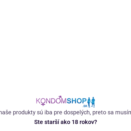
Vegánsky certifikovaný lubrikačný gél na vodnej báze zo
100 % prírodných látok bez farbív. Má neutrálnu chuť,
výborne kĺže, nezasychá a nelepí.
(274)
Skladom
15,11
€
naše produkty sú iba pre dospelých, preto sa musí
Ste starší ako 18 rokov?