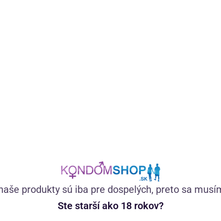
Podobné produkty na sklade
(1
Womanizer Duo 2 tlakový vibrátor
naše produkty sú iba pre dospelých, preto sa musí
Zadarmo
Ste starší ako 18 rokov?