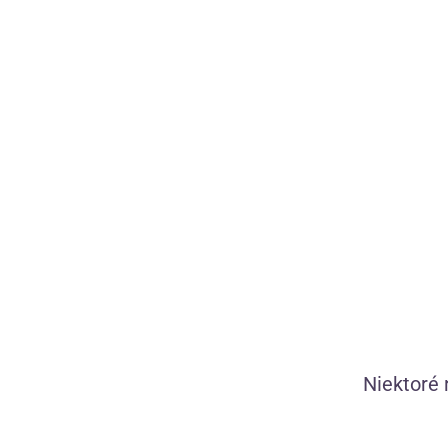
Womanizer Liberty II tlaková pomôcka (10,5
cm)
Niektoré 
Zadarmo