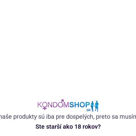
Univerzálny lubrikačný gél na vodnej báze s vôňou a chuťou
sviežich malín okorení orálne hrátky aj sex. O poriadne
zvlhčenie sa postará aloe vera, kyselina hyalurónová a
squalane.
(52)
Skladom
naše produkty sú iba pre dospelých, preto sa musí
11,23
€
Ste starší ako 18 rokov?