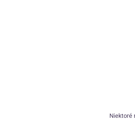
Diskrétna doprava
Víťaz Heureka
Zdarma nad 50 €
Kondomshop m
Niektoré 
Všetko skladom, zajtra doručíme
14 výhier v Sh