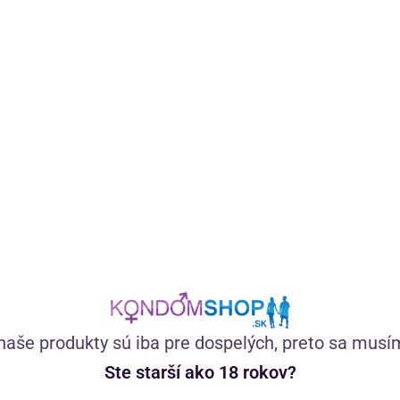
 Shop roka
Skvelé zákaznícke hodnotenie
ilujete
Recenzie hovoria za všetko
naše produkty sú iba pre dospelých, preto sa musí
ope roka
Spokojnosť 99,5 %
Ste starší ako 18 rokov?