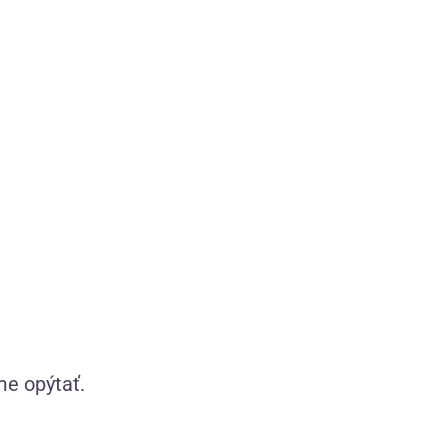
Zobraziť produkty značky LELO
Zážitkový sprievodca
Tipy a rady pre lepší sexuálny život
me opýtať.
Desiatky článkov