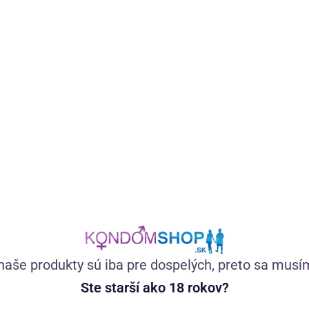
Špeciálne vyvinutý gél s tea tree olejom a extraktom z
brusníc má jemné zloženie, ktoré je vhodné pre každého,
kto si chce dopriať príjemný pocit starostlivosti a
hydratácie v intímnej oblasti.
(147)
Skladom
11,23
€
naše produkty sú iba pre dospelých, preto sa musí
Ste starší ako 18 rokov?
—
+