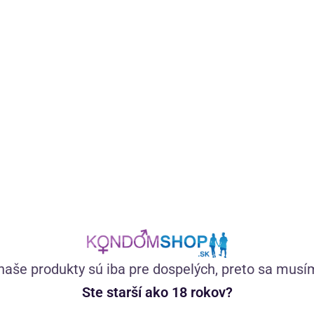
Tip
Atest
Vegánsky certifikovaný lubrikačný gél na vodnej báze zo
100 % prírodných látok bez farbív. Má neutrálnu chuť,
výborne kĺže, nezasychá a nelepí.
naše produkty sú iba pre dospelých, preto sa musí
(274)
Skladom
Ste starší ako 18 rokov?