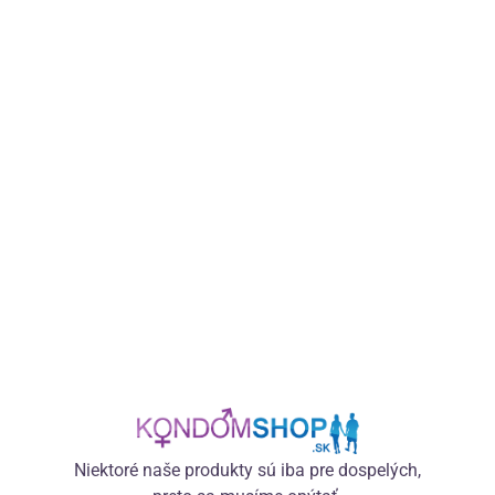
Skvelé zákaznícke hodnotenie
Zážitkový sprievodca
Recenzie hovoria za všetko
Tipy a rady pre lepší sexuálny život
Spokojnosť 99,5 %
Desiatky článkov
Odporúčame prikúpiť (11)
Základný popis produktu
Niektoré naše produkty sú iba pre dospelých,