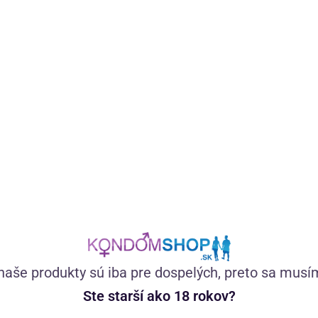
Análny lubrikačný gél na vodnej báze má šetrné zloženie
určené aj pre tú najjemnejšiu pokožku. Obsahuje aloe vera,
kyselinu hyalurónovú a CBD. Bez farbív, silikónov a
parabénov.
(187)
Skladom
12,06
€
naše produkty sú iba pre dospelých, preto sa musí
so zľavovým kupónom
9,65
€
LETO20
Ste starší ako 18 rokov?