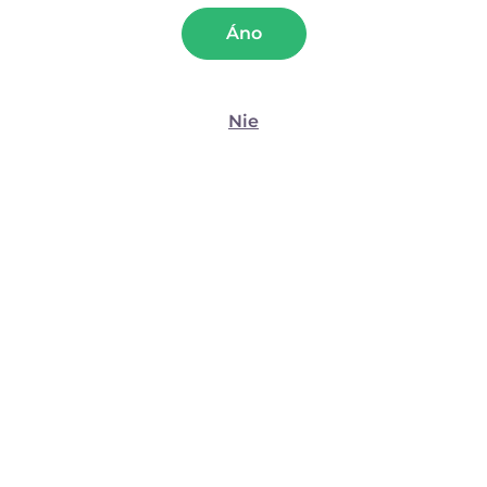
Štatistiky
Spot Vibe (22,5 cm)
Áno
(2)
Marketing
Momentálne nedostupné
Momentálne nedostupné
Nie
44,50
€
55,93
€
Zobraziť detaily
Povoliť všetko
Povoliť výber
Objavujeme tie najlepšie produkty, ktoré sami
testujeme, doslova!
Odmietnuť