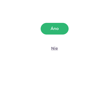
Preferencie
Atest
Tip
Štatistiky
Áno
Marketing
Nie
Zobraziť detaily
Análny kolík s guľôčkou
Bondážna páska Noir (15
Povoliť všetko
SiliconeBall
m)
Povoliť výber
(160)
(14)
od 28,89
€
14,75
€
Odmietnuť