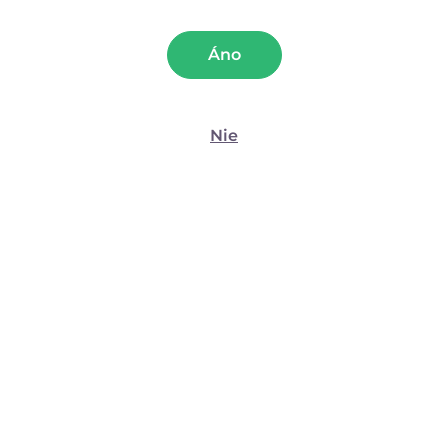
Štatistiky
(4)
(37)
Áno
Momentálne nedostupné
Momentálne nedostupné
Marketing
7,04
€
od 5,90
€
15,90
€
Nie
Zobraziť detaily
Povoliť všetko
Povoliť výber
Odmietnuť